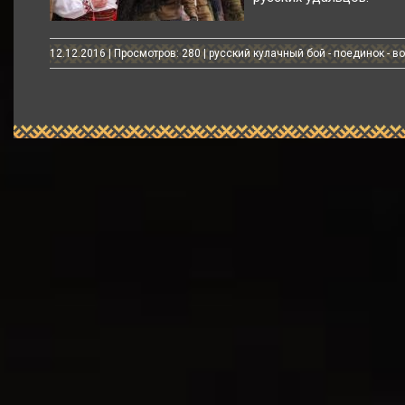
12.12.2016
| Просмотров: 280 | русский кулачный бой - поединок - в